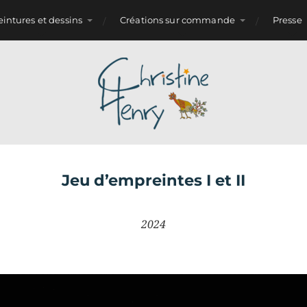
eintures et dessins
Créations sur commande
Presse
Jeu d’empreintes I et II
2024