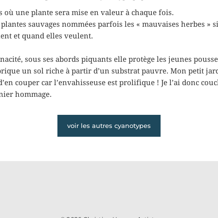
 où une plante sera mise en valeur à chaque fois.
s plantes sauvages nommées parfois les « mauvaises herbes » s
lent et quand elles veulent.
ugnacité, sous ses abords piquants elle protège les jeunes pousse
brique un sol riche à partir d’un substrat pauvre. Mon petit jar
 d’en couper car l’envahisseuse est prolifique ! Je l’ai donc couc
rnier hommage.
voir les autres cyanotypes