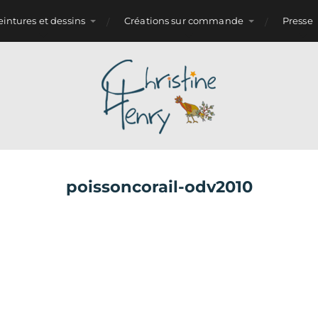
eintures et dessins
Créations sur commande
Presse
poissoncorail-odv2010