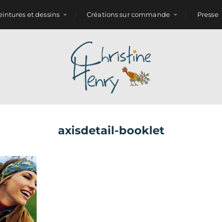
eintures et dessins
Créations sur commande
Presse
axisdetail-booklet