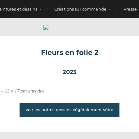
eintures et dessins
Créations sur commande
Presse
Fleurs en folie 2
2023
 – 12 x 17 cm encadré
voir les autres dessins végétalement vôtre