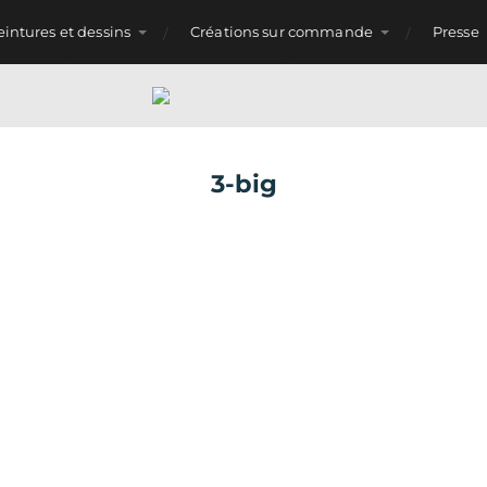
eintures et dessins
Créations sur commande
Presse
3-big