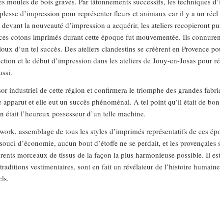
es moules de bois gravés. Par tâtonnements successifs, les techniques d
uplesse d’impression pour représenter fleurs et animaux car il y a un rée
devant la nouveauté d’impression a acquérir, les ateliers recopieront p
e ces cotons imprimés durant cette époque fut mouvementée. Ils connuren
aloux d’un tel succès. Des ateliers clandestins se créèrent en Provence po
rdiction et le début d’impression dans les ateliers de Jouy-en-Josas pour 
ssi.
ssor industriel de cette région et confirmera le triomphe des grandes fab
apparut et elle eut un succès phénoménal. A tel point qu’il était de bon 
on était l’heureux possesseur d’un telle machine.
ork, assemblage de tous les styles d’imprimés représentatifs de ces épo
ouci d’économie, aucun bout d’étoffe ne se perdait, et les provençales 
ents morceaux de tissus de la façon la plus harmonieuse possible. Il est 
 traditions vestimentaires, sont en fait un révélateur de l’histoire humain
ls.