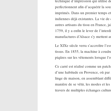
technique d’impression qui utilise d
perfectionnent afin d’acquérir la so
imprimés. Dans un premier temps et 
indiennes déjà existantes. La vie d
autres artisans du tissu en France, j
1759, il y a enfin le lever de l’inte
manufactures d’Alsace s’y mettent au
Le XIXe siècle verra s’accroître l’e
tissus. En 1855, la machine à coudre 
piqûres sur les vêtements lorsque l’
Ce carré est réalisé comme un patchw
d’une habitude en Provence, où par s
linge de maison, en assemblant différ
manière de se vêtir, les modes et les
travers de multiples échanges culture