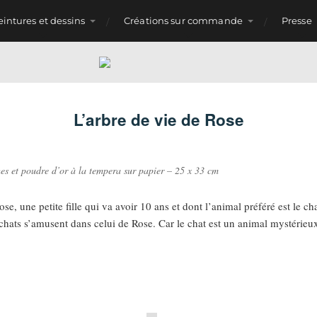
eintures et dessins
Créations sur commande
Presse
L’arbre de vie de Rose
s et poudre d’or à la tempera sur papier – 25 x 33 cm
se, une petite fille qui va avoir 10 ans et dont l’animal préféré est le c
 chats s’amusent dans celui de Rose. Car le chat est un animal mystérieux