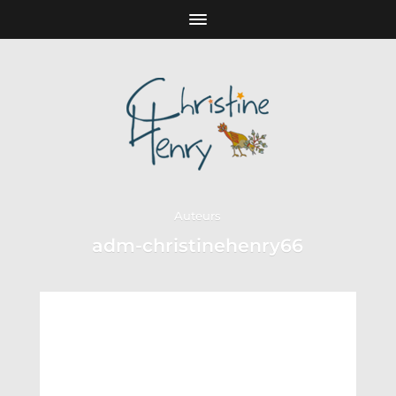
Auteurs
adm-christinehenry66